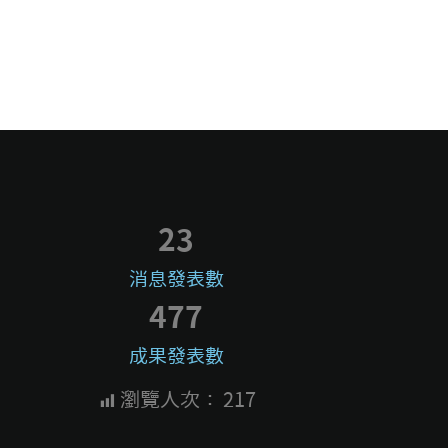
23
消息發表數
477
成果發表數
瀏覽人次：
217