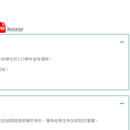
Remember me
Lost your password?
列印PDF
本校學生於113學年皆有選修。
考試。
。
原住民組語認證那樣的有利，會降低學生參加考試的意願。