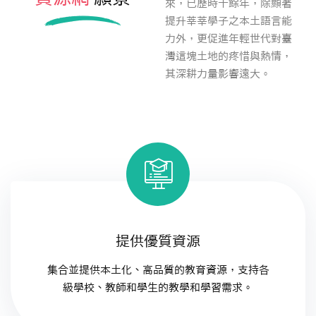
來，已歷時十餘年，除顯著
提升莘莘學子之本土語言能
力外，更促進年輕世代對臺
統計資料
灣這塊土地的疼惜與熱情，
其深耕力量影響遠大。
提供優質資源
集合並提供本土化、高品質的教育資源，支持各
級學校、教師和學生的教學和學習需求。