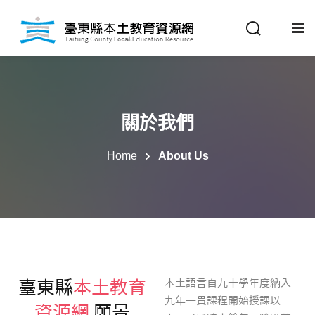
Sign in
Sign up
Sign in
關於我們
Don’t have an account?
Sign up
關於我們
最新消息
Home
About Us
政策法規
推動成果
Remember me
Lost your password?
教材分享
臺東縣
本土教育
本土語言自九十學年度納入
九年一貫課程開始授課以
資源網
願景
校開課情形