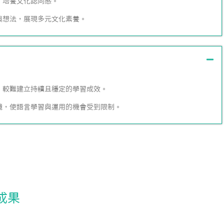
，培養文化認同感。
與想法，展現多元文化素養。
足，較難建立持續且穩定的學習成效。
環境，使語言學習與運用的機會受到限制。
成果