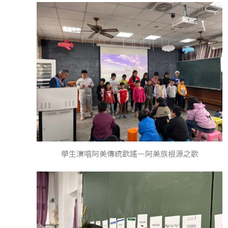
學生演唱阿美傳統歌謠—阿美族根源之歌