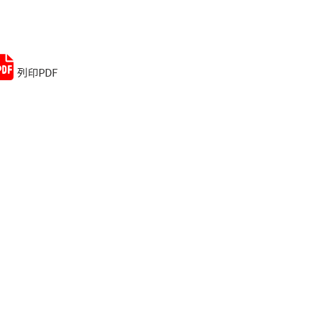
Remember me
Lost your password?
列印PDF