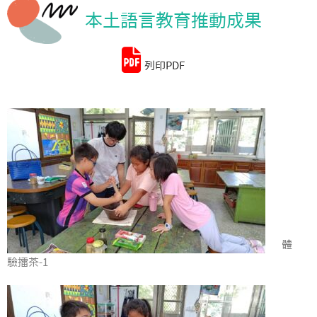
本土語言教育推動成果
統計資料
列印PDF
體
驗擂茶-1