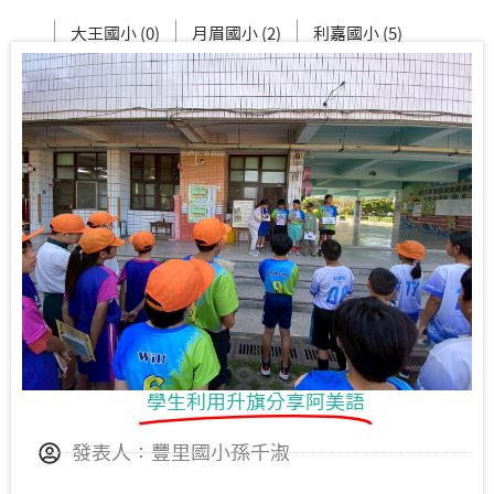
大王國小 (0)
月眉國小 (2)
利嘉國小 (5)
新生國中 (3)
東大附小 (2)
學生利用升旗分享阿美語
發表人：豐里國小孫千淑