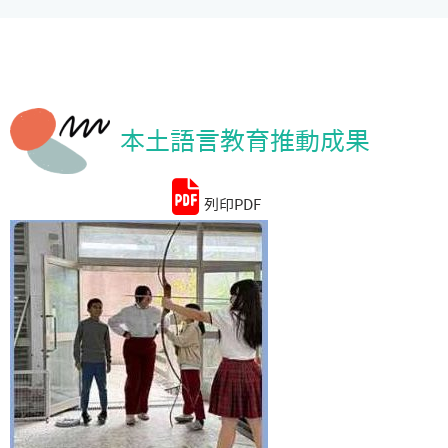
統計資料
本土語言教育推動成果
列印PDF