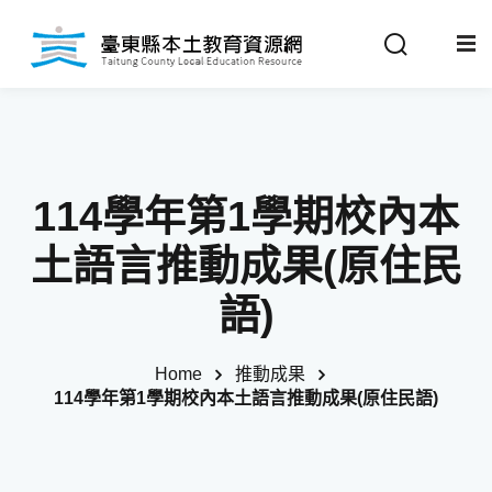
Sign in
Sign up
Sign in
關於我們
Don’t have an account?
Sign up
114學年第1學期校內本
最新消息
土語言推動成果(原住民
政策法規
語)
推動成果
Home
推動成果
Remember me
Lost your password?
114學年第1學期校內本土語言推動成果(原住民語)
教材分享
校開課情形