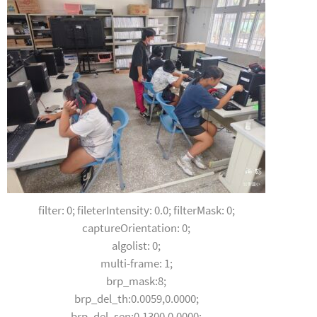
filter: 0; fileterIntensity: 0.0; filterMask: 0;
captureOrientation: 0;
algolist: 0;
multi-frame: 1;
brp_mask:8;
brp_del_th:0.0059,0.0000;
brp_del_sen:0.1300,0.0000;