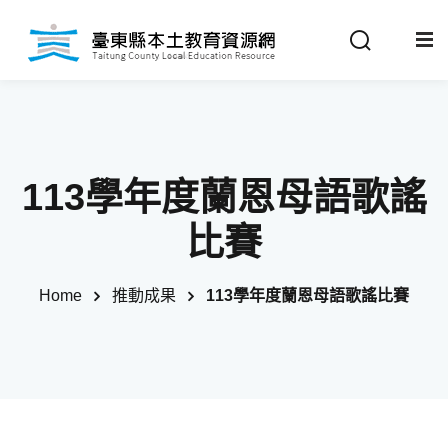
Sign in
Sign up
Sign in
關於我們
Don’t have an account?
Sign up
113學年度蘭恩母語歌謠
最新消息
比賽
政策法規
Home
推動成果
113學年度蘭恩母語歌謠比賽
推動成果
Remember me
Lost your password?
教材分享
校開課情形