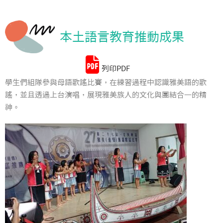
統計資料
本土語言教育推動成果
列印PDF
學生們組隊參與母語歌謠比賽，在練習過程中認識雅美語的歌
謠，並且透過上台演唱，展現雅美族人的文化與團結合一的精
神。