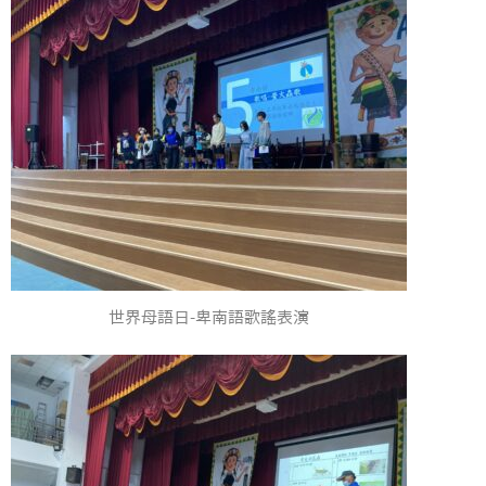
世界母語日-卑南語歌謠表演