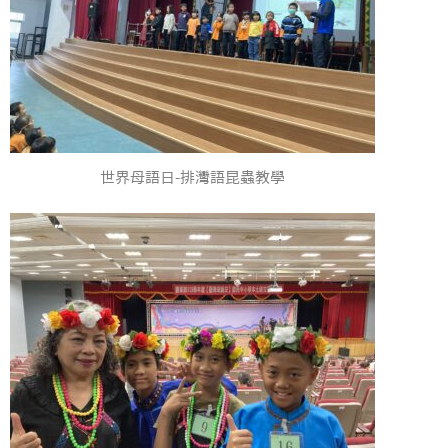
世界母語日-排灣語昆蟲教學