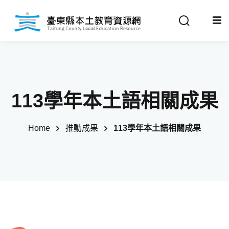
Sign in
Sign up
Sign in
關於我們
Don’t have an account?
Sign up
113學年本土語相關成果
最新消息
Home
推動成果
113學年本土語相關成果
政策法規
推動成果
Remember me
Lost your password?
教材分享
校開課情形