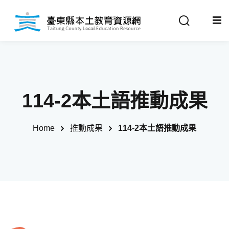
Sign in
Sign up
Sign in
關於我們
Don’t have an account?
Sign up
114-2本土語推動成果
最新消息
Home
推動成果
114-2本土語推動成果
政策法規
推動成果
Remember me
Lost your password?
教材分享
校開課情形