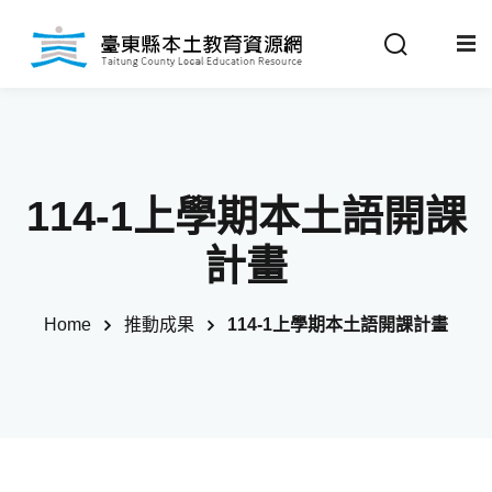
Sign in
Sign up
Sign in
關於我們
Don’t have an account?
Sign up
114-1上學期本土語開課
最新消息
計畫
政策法規
Home
推動成果
114-1上學期本土語開課計畫
推動成果
Remember me
Lost your password?
教材分享
校開課情形