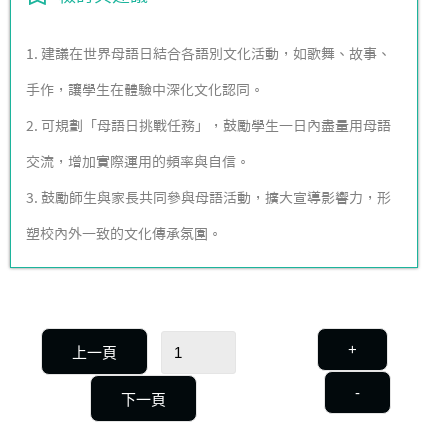
1. 建議在世界母語日結合各語別文化活動，如歌舞、故事、
手作，讓學生在體驗中深化文化認同。
2. 可規劃「母語日挑戰任務」，鼓勵學生一日內盡量用母語
交流，增加實際運用的頻率與自信。
3. 鼓勵師生與家長共同參與母語活動，擴大宣導影響力，形
塑校內外一致的文化傳承氛圍。
+
上一頁
-
下一頁