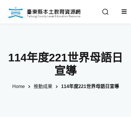
Sign in
Sign up
Sign in
關於我們
Don’t have an account?
Sign up
114年度221世界母語日
最新消息
宣導
政策法規
Home
推動成果
114年度221世界母語日宣導
推動成果
Remember me
Lost your password?
教材分享
校開課情形