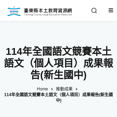
Sign in
Sign up
Sign in
關於我們
Don’t have an account?
Sign up
114年全國語文競賽本土
最新消息
語文（個人項目）成果報
政策法規
告(新生國中)
推動成果
Home
推動成果
Remember me
Lost your password?
114年全國語文競賽本土語文（個人項目）成果報告(新生國
教材分享
中)
校開課情形