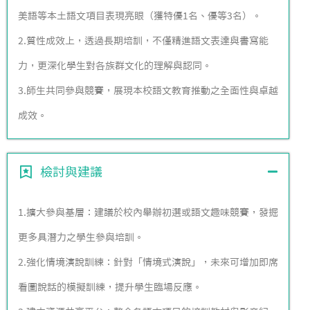
美語等本土語文項目表現亮眼（獲特優1名、優等3名）。
2.質性成效上，透過長期培訓，不僅精進語文表達與書寫能
力，更深化學生對各族群文化的理解與認同。
3.師生共同參與競賽，展現本校語文教育推動之全面性與卓越
成效。
檢討與建議
1.擴大參與基層：建議於校內舉辦初選或語文趣味競賽，發掘
更多具潛力之學生參與培訓。
2.強化情境演說訓練：針對「情境式演說」，未來可增加即席
看圖說話的模擬訓練，提升學生臨場反應。