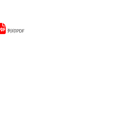
Remember me
Lost your password?
列印PDF