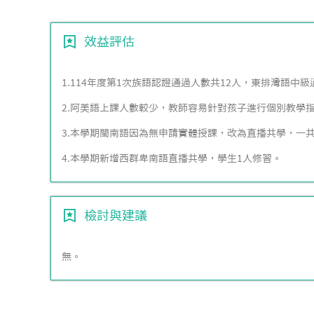
效益評估
1.114年度第1次族語認證通過人數共12人，東排灣語中級
2.阿美語上課人數較少，教師容易針對孩子進行個別教學
3.本學期閩南語因為無申請實體授課，改為直播共學，一共
4.本學期新增西群卑南語直播共學，學生1人修習。
檢討與建議
無。