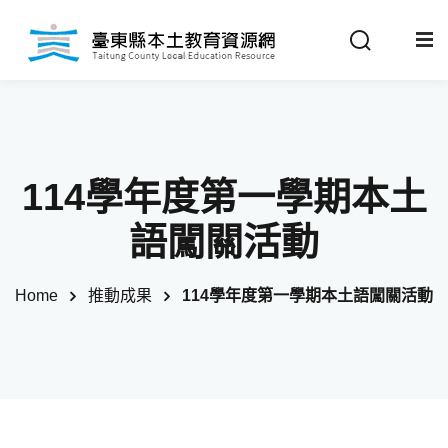
Sign in
Sign up
Sign in
關於我們
Don’t have an account?
Sign up
114學年度第一學期本土
最新消息
語闖關活動
政策法規
Home
推動成果
114學年度第一學期本土語闖關活動
推動成果
Remember me
Lost your password?
教材分享
校開課情形