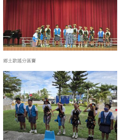
鄉土歌謠分區賽