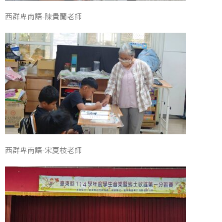
西群卑南語-陳貴蘭老師
西群卑南語-宋夏枝老師