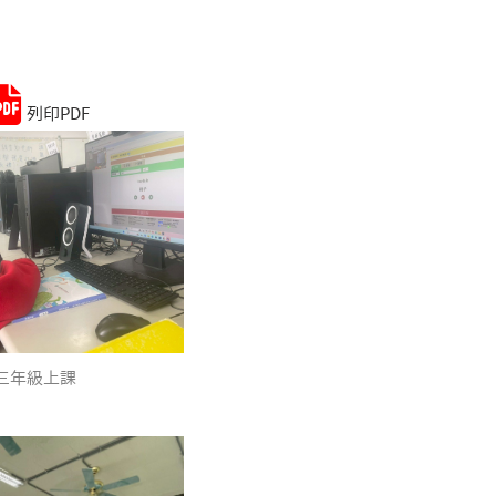
Remember me
Lost your password?
列印PDF
三年級上課