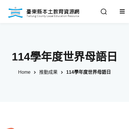
Sign in
Sign up
Sign in
關於我們
Don’t have an account?
Sign up
114學年度世界母語日
最新消息
Home
推動成果
114學年度世界母語日
政策法規
推動成果
Remember me
Lost your password?
教材分享
校開課情形