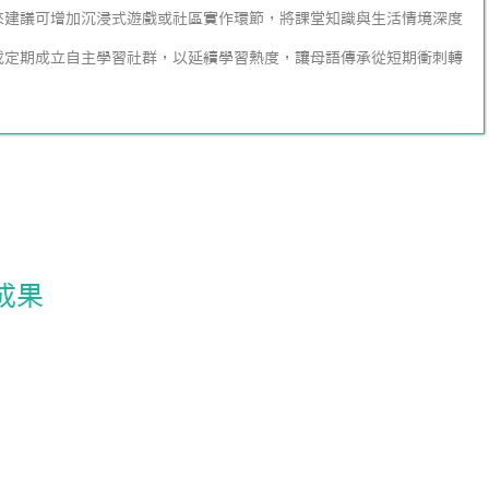
來建議可增加沉浸式遊戲或社區實作環節，將課堂知識與生活情境深度
或定期成立自主學習社群，以延續學習熱度，讓母語傳承從短期衝刺轉
成果