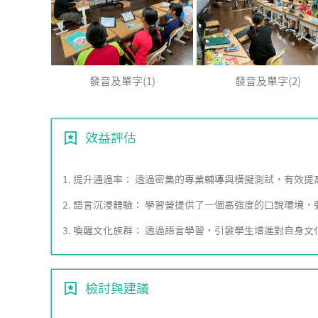
發音及單字(1)
發音及單字(2)
效益評估
1. 提升通過率： 透過密集的專業輔導與模擬測試，有效
2. 語言沉浸體驗： 學習營提供了一個高強度的口說環
3. 喚醒文化族群： 透過語言學習，引發學生增進對自身文
檢討與建議