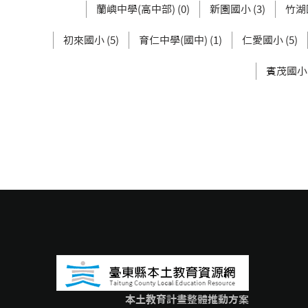
蘭嶼中學(高中部) (0)
新園國小 (3)
竹湖國
初來國小 (5)
育仁中學(國中) (1)
仁愛國小 (5)
賓茂國小 (
本土教育計畫整體推動方案