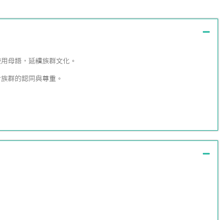
使用母語，延續族群文化。
對族群的認同與尊重。