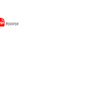
Remember me
Lost your password?
列印PDF