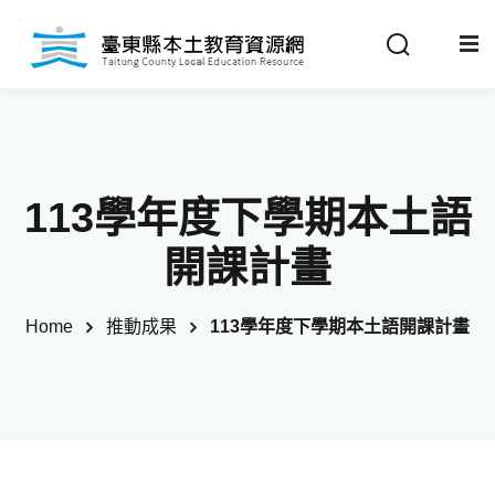
Sign in
Sign up
Sign in
關於我們
Don’t have an account?
Sign up
113學年度下學期本土語
最新消息
開課計畫
政策法規
Home
推動成果
113學年度下學期本土語開課計畫
推動成果
Remember me
Lost your password?
教材分享
校開課情形