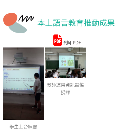
統計資料
本土語言教育推動成果
列印PDF
教師運用資訊設備
授課
學生上台練習