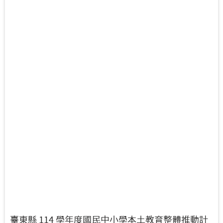
臺東縣 114 學年度國民中小學本土教育整體推動計