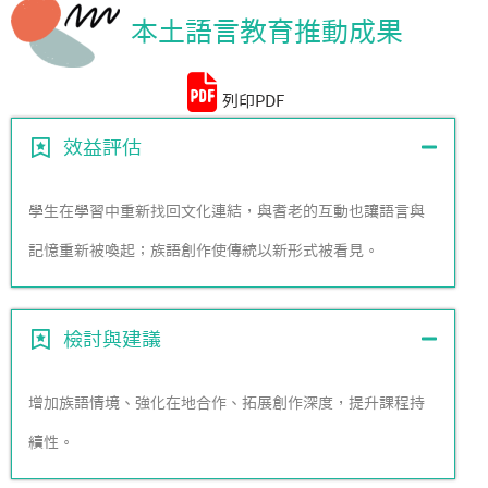
本土語言教育推動成果
統計資料
列印PDF
效益評估
學生在學習中重新找回文化連結，與耆老的互動也讓語言與
記憶重新被喚起；族語創作使傳統以新形式被看見。
檢討與建議
增加族語情境、強化在地合作、拓展創作深度，提升課程持
續性。