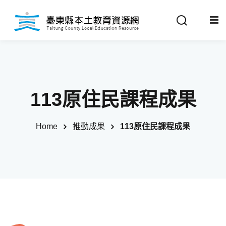
Sign in
Sign up
Sign in
關於我們
Don’t have an account?
Sign up
113原住民課程成果
最新消息
Home
推動成果
113原住民課程成果
政策法規
推動成果
Remember me
Lost your password?
教材分享
校開課情形