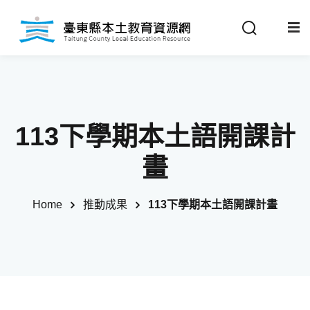
Sign in
Sign up
Sign in
關於我們
Don’t have an account?
Sign up
113下學期本土語開課計
最新消息
畫
政策法規
Home
推動成果
113下學期本土語開課計畫
推動成果
Remember me
Lost your password?
教材分享
校開課情形