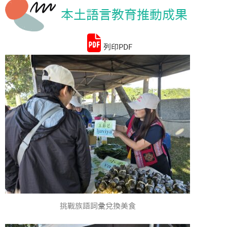
本土語言教育推動成果
統計資料
列印PDF
挑戰族語詞彙兌換美食