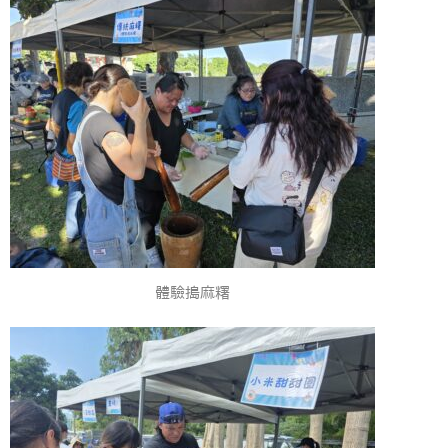
體驗搗麻糬