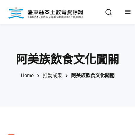
Sign in
Sign up
Sign in
關於我們
Don’t have an account?
Sign up
阿美族飲食文化闖關
最新消息
Home
推動成果
阿美族飲食文化闖關
政策法規
推動成果
Remember me
Lost your password?
教材分享
校開課情形