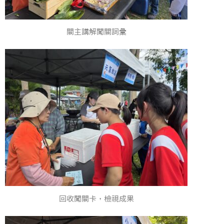
關主講解闖關詞彙
回收闖關卡，檢視成果