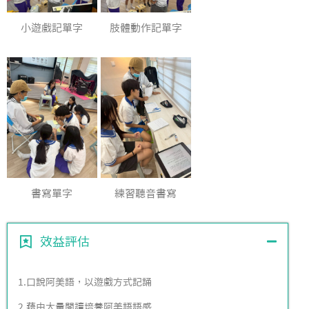
小遊戲記單字
肢體動作記單字
書寫單字
練習聽音書寫
效益評估
1.口說阿美語，以遊戲方式記誦
2.藉由大量閱讀培養阿美語語感