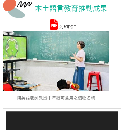
本土語言教育推動成果
統計資料
列印PDF
阿美語老師教授中年級可食用之植物名稱
視
訊
播