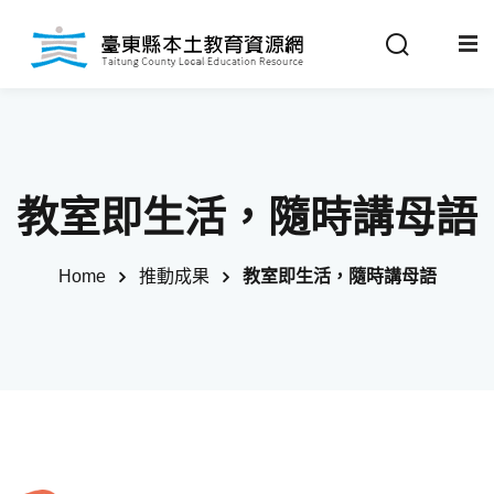
Sign in
Sign up
Sign in
關於我們
Don’t have an account?
Sign up
教室即生活，隨時講母語
最新消息
Home
推動成果
教室即生活，隨時講母語
政策法規
推動成果
Remember me
Lost your password?
教材分享
校開課情形