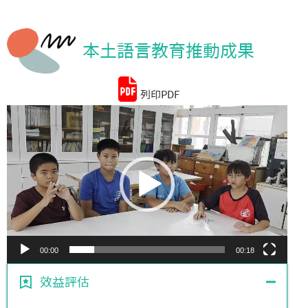
統計資料
本土語言教育推動成果
列印PDF
視
訊
播
放
器
00:00
00:18
效益評估