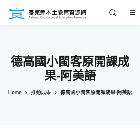
Sign in
Sign up
Sign in
關於我們
Don’t have an account?
Sign up
德高國小閩客原開課成
最新消息
果-阿美語
政策法規
Home
推動成果
德高國小閩客原開課成果-阿美語
推動成果
Remember me
Lost your password?
教材分享
校開課情形