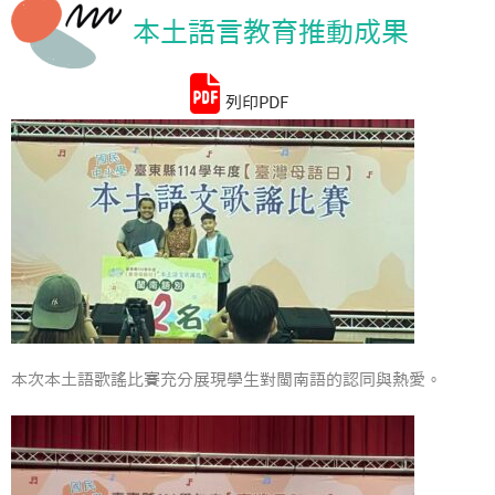
本土語言教育推動成果
統計資料
列印PDF
本次本土語歌謠比賽充分展現學生對閩南語的認同與熱愛。