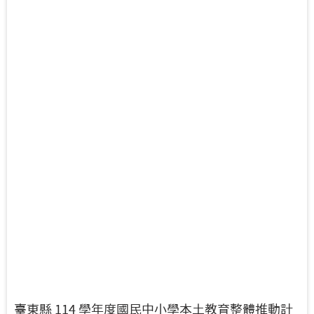
臺東縣 114 學年度國民中小學本土教育整體推動計