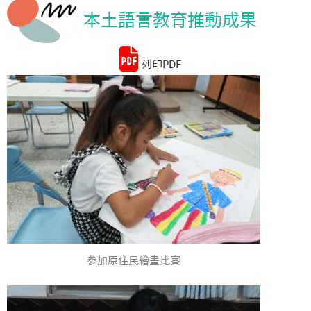
本土語言教育推動成果
統計資料
列印PDF
參加原住民繪畫比賽