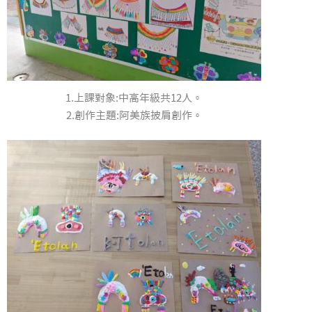
1.上課對象:中高年級共12人。
2.創作主題:阿美族披肩創作。