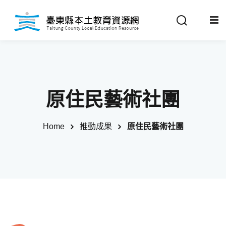
Sign in
Sign up
Sign in
關於我們
Don’t have an account?
Sign up
原住民藝術社團
最新消息
Home
推動成果
原住民藝術社團
政策法規
推動成果
Remember me
Lost your password?
教材分享
校開課情形