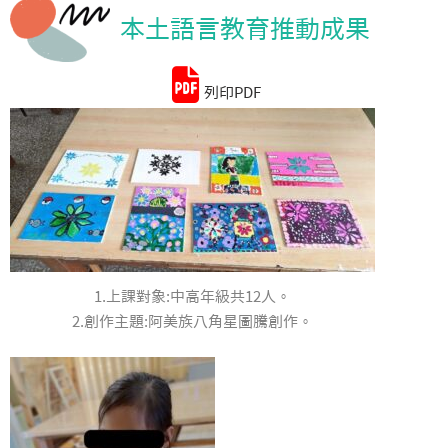
本土語言教育推動成果
統計資料
列印PDF
1.上課對象:中高年級共12人。
2.創作主題:阿美族八角星圖騰創作。