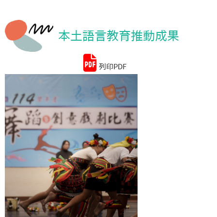
統計資料
本土語言教育推動成果
列印PDF