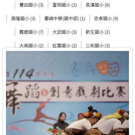
豐田國小 (3)
富岡國小 (2)
長濱國小 (6)
興隆國小 (3)
蘭嶼中學(國中部) (1)
忠孝國小 (9)
霧鹿國小 (7)
大武國小 (3)
新生國小 (2)
大南國小 (2)
紅葉國小 (2)
三和國小 (3)
建和國小 (6)
均一國小部 (1)