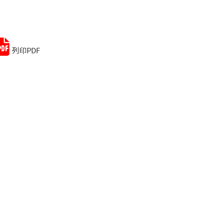
Remember me
Lost your password?
列印PDF