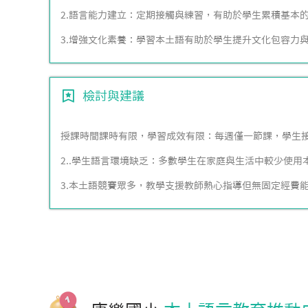
2.語言能力建立：定期接觸與練習，有助於學生累積基本
3.增強文化素養：學習本土語有助於學生提升文化包容力
檢討與建議
授課時間課時有限，學習成效有限：每週僅一節課，學生
2..學生語言環境缺乏：多數學生在家庭與生活中較少使
3.本土語競賽眾多，教學支援教師熱心指導但無固定經費