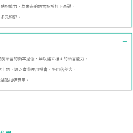
的聽說能力，為未來的語言認證打下基礎。
與多元視野。
接觸語言的頻率過低，難以建立穩固的語言能力。
用本土語，缺乏實際運用機會，學用落差大。
能補貼指導費用。