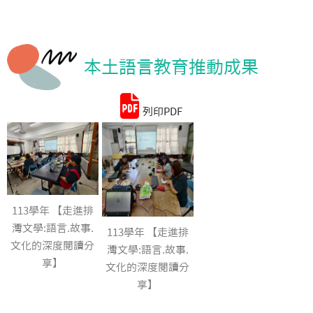
統計資料
本土語言教育推動成果
列印PDF
113學年 【走進排
灣文學:語言.故事.
113學年 【走進排
文化的深度閱讀分
灣文學:語言.故事.
享】
文化的深度閱讀分
享】