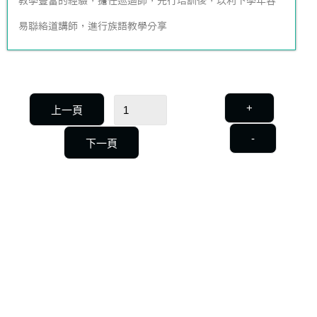
教學豐富的經驗，擔任巡迴師，先行培訓後，以利下學年容
易聯絡道講師，進行族語教學分享
+
上一頁
-
下一頁