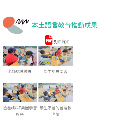
統計資料
本土語言教育推動成果
列印PDF
老師認真教導
學生認真學習
透過族語E樂園學習
學生不會的會請教
族語
老師