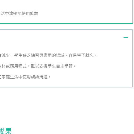
生活中流暢地使用族語
機會減少，學生缺乏練習與應用的場域，容易學了就忘。
式教材或應用程式，難以支援學生自主學習。
在家庭生活中使用族語溝通。
成果