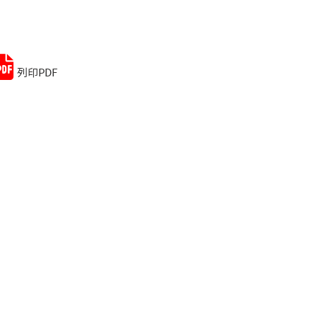
Remember me
Lost your password?
列印PDF