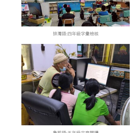
排灣語:四年級字彙檢核
魯凱語:五年級文章閱讀