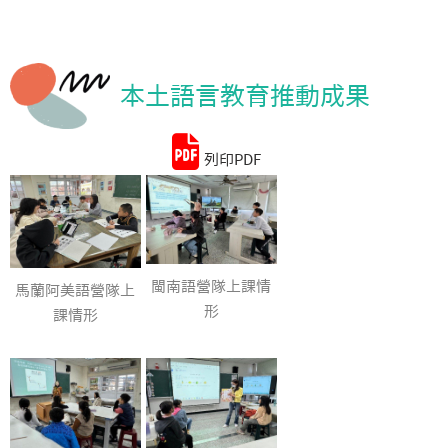
統計資料
本土語言教育推動成果
列印PDF
閩南語營隊上課情
馬蘭阿美語營隊上
形
課情形