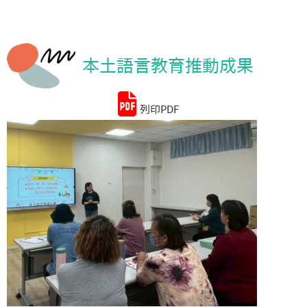
統計資料
本土語言教育推動成果
列印PDF