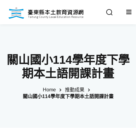
Sign in
Sign up
Sign in
關於我們
Don’t have an account?
Sign up
關山國小114學年度下學
最新消息
期本土語開課計畫
政策法規
Home
推動成果
關山國小114學年度下學期本土語開課計畫
推動成果
Remember me
Lost your password?
教材分享
校開課情形