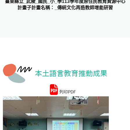
臺東縣立_武陵_國民_小_學113學年度原住民教育資源中心
計畫子計畫名稱：_傳統文化再造教師增能研習
統計資料
本土語言教育推動成果
列印PDF