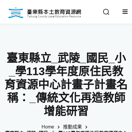
Sign in
Sign up
Sign in
關於我們
Don’t have an account?
Sign up
臺東縣立_武陵_國民_小
最新消息
_學113學年度原住民教
政策法規
育資源中心計畫子計畫名
稱：_傳統文化再造教師
推動成果
Remember me
Lost your password?
增能研習
教材分享
Home
推動成果
校開課情形