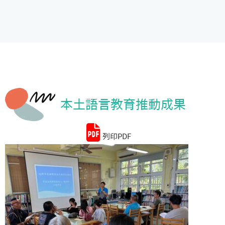
統計資料
本土語言教育推動成果
列印PDF