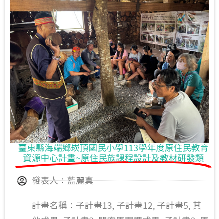
臺東體中(高中部) (0)
安朔國小 (2)
臺東縣海端鄉崁頂國民小學113學年度原住民教育
資源中心計畫~原住民族課程設計及教材研發類
發表人：藍麗真
計畫名稱：子計畫13, 子計畫12, 子計畫5, 其