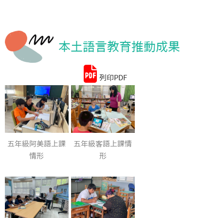
統計資料
本土語言教育推動成果
列印PDF
五年級阿美語上課
五年級客語上課情
情形
形