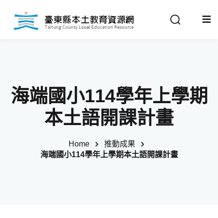
Sign in
Sign up
Sign in
關於我們
Don’t have an account?
Sign up
海端國小114學年上學期
最新消息
本土語開課計畫
政策法規
Home
推動成果
海端國小114學年上學期本土語開課計畫
推動成果
Remember me
Lost your password?
教材分享
校開課情形