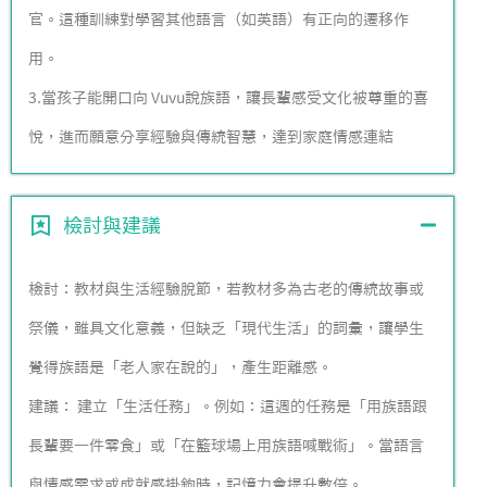
官。這種訓練對學習其他語言（如英語）有正向的遷移作
用。
3.當孩子能開口向 Vuvu說族語，讓長輩感受文化被尊重的喜
悅，進而願意分享經驗與傳統智慧，達到家庭情感連結
檢討與建議
檢討：教材與生活經驗脫節，若教材多為古老的傳統故事或
祭儀，雖具文化意義，但缺乏「現代生活」的詞彙，讓學生
覺得族語是「老人家在說的」，產生距離感。
建議： 建立「生活任務」。例如：這週的任務是「用族語跟
長輩要一件零食」或「在籃球場上用族語喊戰術」。當語言
與情感需求或成就感掛鉤時，記憶力會提升數倍。