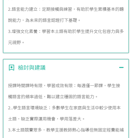
2.語言能力建立：定期接觸與練習，有助於學生累積基本的聽
說能力，為未來的語言認證打下基礎。
3.增強文化素養：學習本土語有助於學生提升文化包容力與多
元視野。
檢討與建議
授課時間課時有限，學習成效有限：每週僅一節課，學生接
觸語言的頻率過低，難以建立穩固的語言能力。
2..學生語言環境缺乏：多數學生在家庭與生活中較少使用本
土語，缺乏實際運用機會，學用落差大。
3.本土語競賽眾多，教學支援教師熱心指導但無固定經費能補