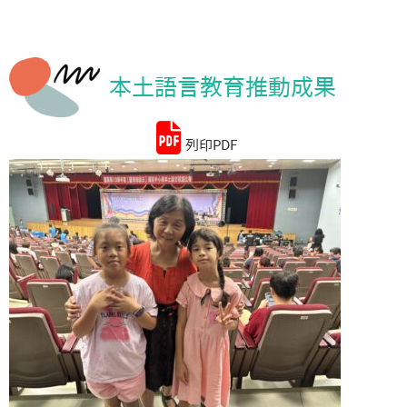
統計資料
本土語言教育推動成果
列印PDF