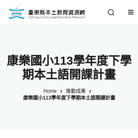
Sign in
Sign up
Sign in
關於我們
Don’t have an account?
Sign up
康樂國小113學年度下學
最新消息
期本土語開課計畫
政策法規
Home
推動成果
康樂國小113學年度下學期本土語開課計畫
推動成果
Remember me
Lost your password?
教材分享
校開課情形