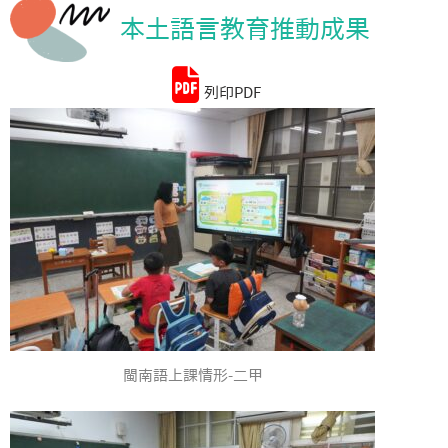
本土語言教育推動成果
統計資料
列印PDF
閩南語上課情形-二甲