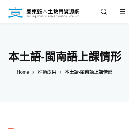
Sign in
Sign up
Sign in
關於我們
Don’t have an account?
Sign up
本土語-閩南語上課情形
最新消息
Home
推動成果
本土語-閩南語上課情形
政策法規
推動成果
Remember me
Lost your password?
教材分享
校開課情形