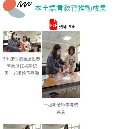
本土語言教育推動成果
統計資料
列印PDF
5甲陳依漩通過恆春
阿美族語初階認
證，老師給予獎勵
一起和老師做傳統
美食