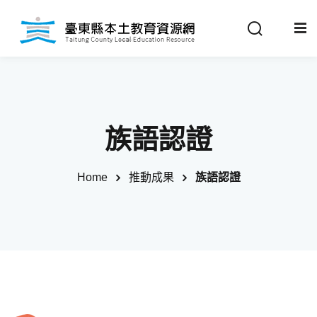
Sign in
Sign up
Sign in
關於我們
Don’t have an account?
Sign up
族語認證
最新消息
Home
推動成果
族語認證
政策法規
推動成果
Remember me
Lost your password?
教材分享
校開課情形