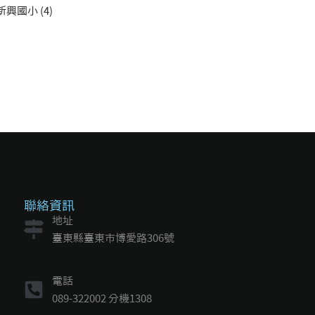
新興國小 (4)
聯絡資訊
地址
臺東縣臺東市博愛路306號
電話
089-322002 分機1308