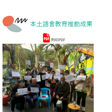
統計資料
本土語言教育推動成果
列印PDF