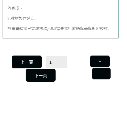
內完成。
2.教材製作延宕:
故事書編撰已完成初稿,但因需要進行族語與華與對照校訂.
+
上一頁
-
下一頁