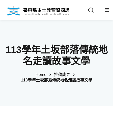
Sign in
Sign up
Sign in
關於我們
Don’t have an account?
Sign up
113學年土坂部落傳統地
最新消息
名走讀故事文學
政策法規
Home
推動成果
113學年土坂部落傳統地名走讀故事文學
推動成果
Remember me
Lost your password?
教材分享
校開課情形