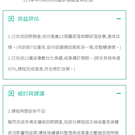
效益評估
1.已完成田野調查,成功蒐集12個舊部落相關部落故事,達成目
標。(共訪談7位耆老,部分因健康因素取消一場,但整體達標。)
2.已完成22篇故事數位化典藏,成果優於預期。(師生參與率達
85%,課程完成度高,符合原訂目標。)
檢討與建議
1.課程時間安排不足:
雖然完成多場走讀與田野調查,但部分課程因天候或耆老身體
狀況影響而延期,導致後續資料整理與成果產出壓縮至短時間