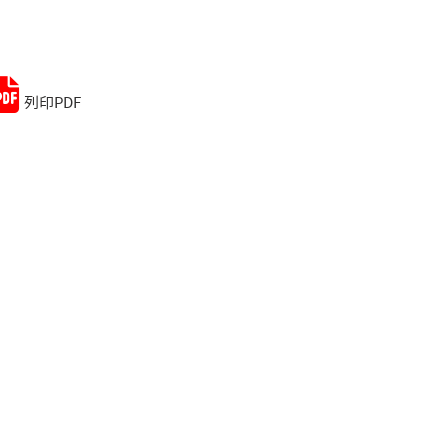
Remember me
Lost your password?
列印PDF