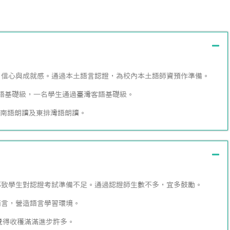
自信心與成就感。通過本土語言認證，為校內本土語師資預作準備。
台語基礎級，一名學生通過臺灣客語基礎級。
加閩南語朗讀及東排灣語朗讀。
導致學生對認證考試準備不足。通過認證師生數不多，宜多鼓勵。
語言，營造語言學習環境。
覺得收穫滿滿進步許多。