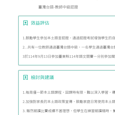
臺灣台語-教師中級認證
效益評估
1.鼓勵學生參加本土語言認證，通過認證考試增強學生的
2. .共有一位教師通過臺灣台語中級，一名學生通過臺灣
3於114年9月13日參加臺東縣114年語文競賽－分別參
檢討與建議
1.每周僅一節本土語課程，因課時有限，難以深入學習，
2.加強對家長的本土語政策宣傳，鼓勵家庭日常使用本土
3. 雖然朗讀比賽成績不甚理想，但學生在練習朗讀稿時，