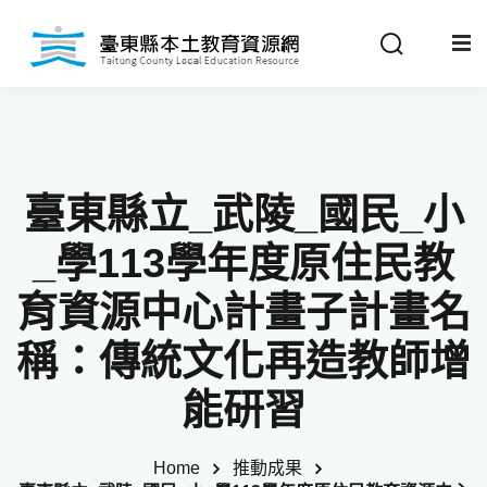
Sign in
Sign up
Sign in
關於我們
Don’t have an account?
Sign up
臺東縣立_武陵_國民_小
最新消息
_學113學年度原住民教
政策法規
育資源中心計畫子計畫名
稱：傳統文化再造教師增
推動成果
Remember me
Lost your password?
能研習
教材分享
Home
推動成果
校開課情形