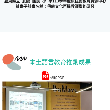
臺東縣立_武陵_國民_小_學113學年度原住民教育資源中心
計畫子計畫名稱：傳統文化再造教師增能研習
統計資料
本土語言教育推動成果
列印PDF