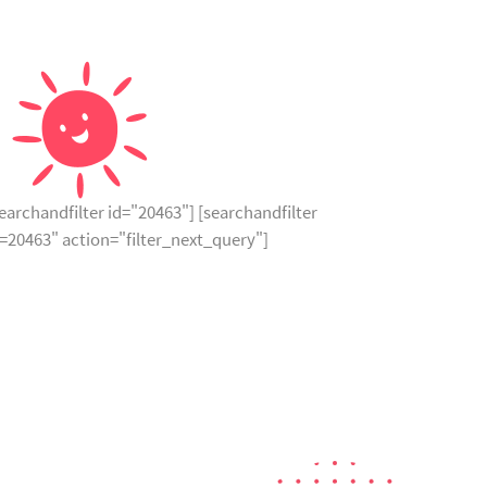
earchandfilter id="20463"] [searchandfilter
d=20463" action="filter_next_query"]