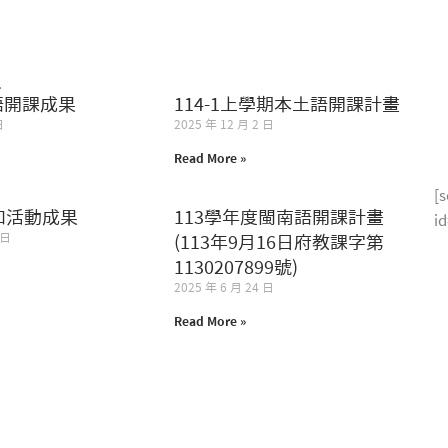
表
Remember me
Lost your password?
美語開課成果
114-1上學期本土語開課計畫
日
2025 年 12 月 2 日
Read More »
[s
和活動成果
113學年度閩南語開課計畫
i
 日
(113年9月16日府教課字第
1130207899號)
2025 年 6 月 24 日
Read More »