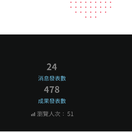
24
消息發表數
478
成果發表數
瀏覽人次：
51