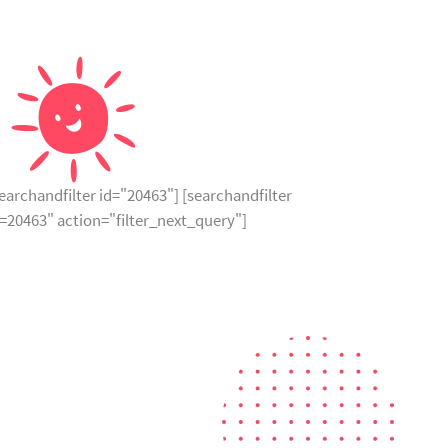
earchandfilter id="20463"] [searchandfilter
d=20463" action="filter_next_query"]