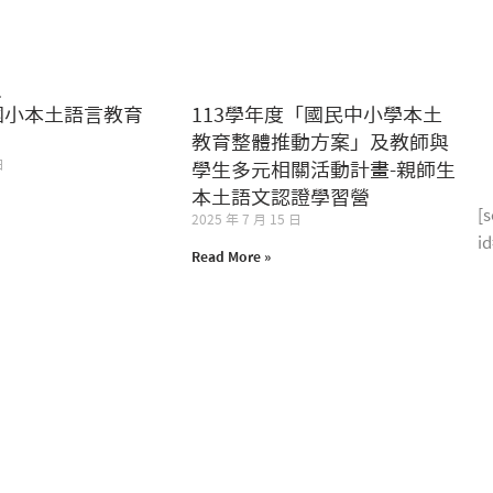
表
Remember me
Lost your password?
隆國小本土語言教育
113學年度「國民中小學本土
教育整體推動方案」及教師與
日
學生多元相關活動計畫-親師生
本土語文認證學習營
[s
2025 年 7 月 15 日
i
Read More »